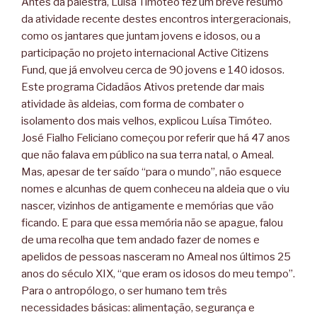
Antes da palestra, Luísa Timóteo fez um breve resumo
da atividade recente destes encontros intergeracionais,
como os jantares que juntam jovens e idosos, ou a
participação no projeto internacional Active Citizens
Fund, que já envolveu cerca de 90 jovens e 140 idosos.
Este programa Cidadãos Ativos pretende dar mais
atividade às aldeias, com forma de combater o
isolamento dos mais velhos, explicou Luísa Timóteo.
José Fialho Feliciano começou por referir que há 47 anos
que não falava em público na sua terra natal, o Ameal.
Mas, apesar de ter saído “para o mundo”, não esquece
nomes e alcunhas de quem conheceu na aldeia que o viu
nascer, vizinhos de antigamente e memórias que vão
ficando. E para que essa memória não se apague, falou
de uma recolha que tem andado fazer de nomes e
apelidos de pessoas nasceram no Ameal nos últimos 25
anos do século XIX, “que eram os idosos do meu tempo”.
Para o antropólogo, o ser humano tem três
necessidades básicas: alimentação, segurança e