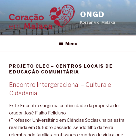
Skip
to
ONGD
content
Korsang di Melaka
Menu
PROJETO CLEC – CENTROS LOCAIS DE
EDUCAÇÃO COMUNITÁRIA
Encontro Intergeracional – Cultura e
Cidadania
Este Encontro surgiu na continuidade da proposta do
orador, José Fialho Feliciano
(Professor Universitário em Ciências Socias), na palestra
realizada em Outubro passado, sendo filho da terra
relembrando famílias, profissões e modos de vida a que