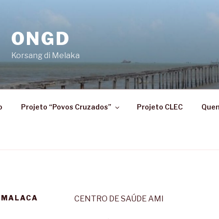
ONGD
Korsang di Melaka
o
Projeto “Povos Cruzados”
Projeto CLEC
Que
E MALACA
CENTRO DE SAÚDE AMI