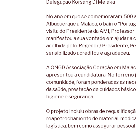
Delegação Korsang Di Melaka
No ano em que se comemoraram 500 a
Albuquerque a Malaca, o bairro “Portu
visita do Presidente da AMI, Professo
manifestou a sua vontade em ajudar a 
acolhida pelo Regedor / Presidente, 
sensibilizado acreditou e agradeceu.
A ONGD Associação Coração em Malaca,
apresentou a candidatura. No terreno j
comunidade, foram ponderadas as nec
da saúde, prestação de cuidados básic
higiene e segurança.
O projeto incluiu obras de requalificaç
reapetrechamento de material, medicam
logística, bem como assegurar pessoal 