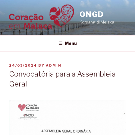
Skip
to
ONGD
content
Korsang di Melaka
Menu
POSTED
24/03/2024
BY
ADMIN
ON
Convocatória para a Assembleia
Geral