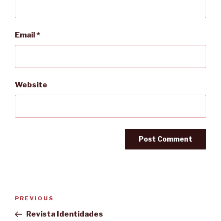
Email
*
Website
Post
PREVIOUS
Previous
navigation
Post
Revista Identidades